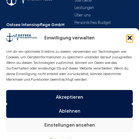
Startseite
Leistungen
Über uns
Persönliches Budget
Ostsee Intensivpflege GmbH
Ablauf & Kosten
Badstüberstraße 6
Downloads
Einwilligung verwalten
18055 Rostock
Aktuelles
Deutschland
Um dir ein optimales Erlebnis zu bieten, verwenden wir Technologien wie
Stellenanzeigen
Cookies, um Geräteinformationen zu speichern und/oder darauf zuzugreifen.
Fortbildungen
Wenn du diesen Technologien zustimmst, können wir Daten wie das
© 2026 Ostsee Intensivpflege
Surfverhalten oder eindeutige IDs auf dieser Website verarbeiten. Wenn du
deine Einwilligung nicht erteilst oder zurückziehst, können bestimmte
GmbH • Webseite erstellt
Info
Merkmale und Funktionen beeinträchtigt werden.
von
Image Digital
Kontakt
Impressum
Akzeptieren
Datenschutz
Ablehnen
Soziale Medien
Einstellungen ansehen