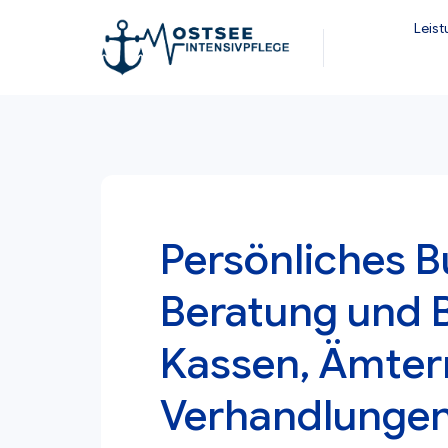
Zum
Leis
Inhalt
springen
Persönliches 
Beratung und B
Kassen, Ämter
Verhandlunge